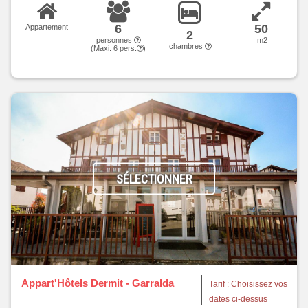
6
50
Appartement
2
personnes
m2
chambres
(Maxi:
6
pers.
)
SÉLECTIONNER
Appart'Hôtels Dermit - Garralda
Tarif : Choisissez vos
dates ci-dessus