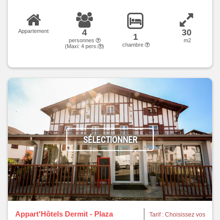
4
30
Appartement
1
personnes
m2
chambre
(Maxi:
4
pers.
)
SÉLECTIONNER
Appart'Hôtels Dermit - Plaza
Tarif : Choisissez vos