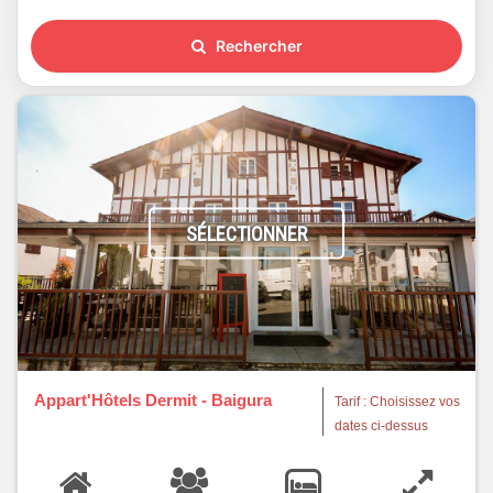
Rechercher
SÉLECTIONNER
Appart'Hôtels Dermit - Baigura
Tarif : Choisissez vos
dates ci-dessus