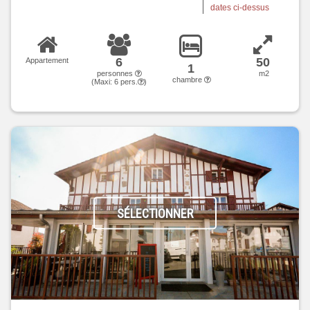
dates ci-dessus
6
50
Appartement
1
personnes
m2
chambre
(Maxi:
6
pers.
)
SÉLECTIONNER