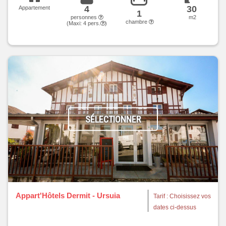
4
30
Appartement
1
personnes
m2
chambre
(Maxi:
4
pers.
)
SÉLECTIONNER
Appart'Hôtels Dermit - Ursuia
Tarif : Choisissez vos
dates ci-dessus